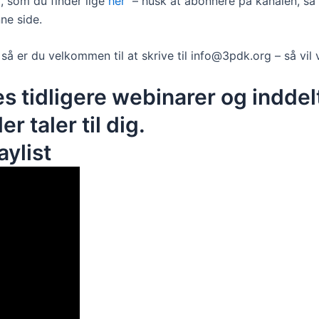
, som du finder lige
her
– husk at abonnere på kanalen, så 
nne side.
 så er du velkommen til at skrive til info@3pdk.org – så vi
s tidligere webinarer og inddelt
r taler til dig.
ylist