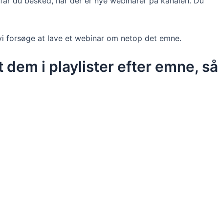
får du besked, når der er nye webinarer på kanalen. Du
l vi forsøge at lave et webinar om netop det emne.
 dem i playlister efter emne, så