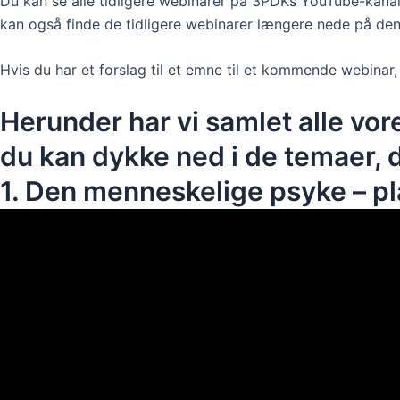
Du kan se alle tidligere webinarer på 3PDKs YouTube-kanal
kan også finde de tidligere webinarer længere nede på de
Hvis du har et forslag til et emne til et kommende webinar,
Herunder har vi samlet alle vore
du kan dykke ned i de temaer, de
1. Den menneskelige psyke – pla