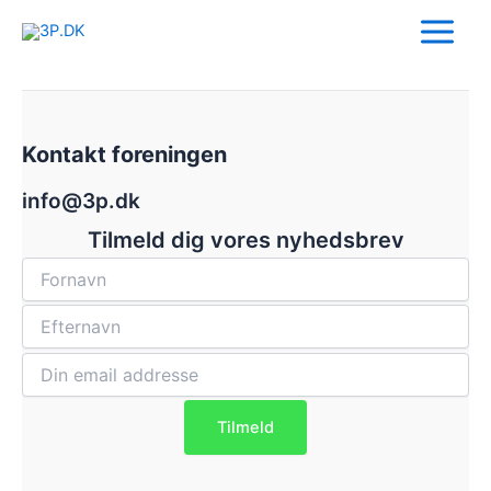
Skip
Main
to
Menu
content
Kontakt foreningen
info@3p.dk
Tilmeld dig vores nyhedsbrev