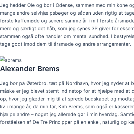
Jeg hedder Ole og bor i Odense, sammen med min kone og to
mange andre selvhjælpsbøger og sådan uden rigtig at tage fo
første kaffemøde og senere samme år i mit første årsmøde. 
mere og særligt det håb, som jeg synes 3P giver for eksempe
stammen også ofte handler om mental sundhed. I bestyrelsen 
tage godt imod dem til årsmøde og andre arrangementer.
Alexander Brems
Jeg bor på Østerbro, tæt på Nordhavn, hvor jeg nyder at b
måske er jeg blevet stemt ind netop for at hjælpe med at de
op, hvor jeg glæder mig til at sprede budskabet og modtage 
liv i mange år, da min far, Kim Brems, som også er kasserer
hjælpe andre – noget jeg allerede gør i min hverdag. Sam
forståelsen af De Tre Principper på en enkel, naturlig og k