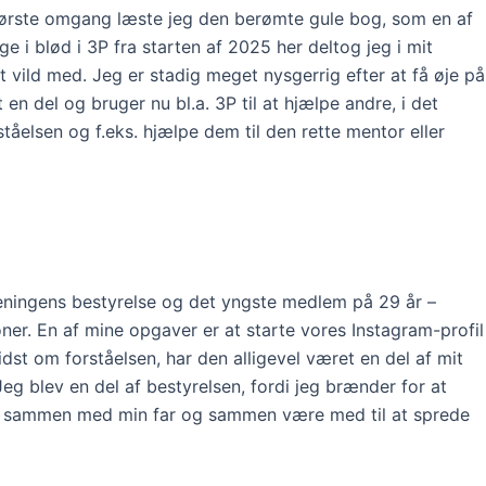
 første omgang læste jeg den berømte gule bog, som en af
e i blød i 3P fra starten af 2025 her deltog jeg i mit
vild med. Jeg er stadig meget nysgerrig efter at få øje på
en del og bruger nu bl.a. 3P til at hjælpe andre, i det
åelsen og f.eks. hjælpe dem til den rette mentor eller
reningens bestyrelse og det yngste medlem på 29 år –
oner. En af mine opgaver er at starte vores Instagram-profil
dst om forståelsen, har den alligevel været en del af mit
eg blev en del af bestyrelsen, fordi jeg brænder for at
tid sammen med min far og sammen være med til at sprede