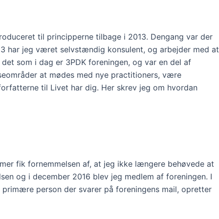
uceret til principperne tilbage i 2013. Dengang var der
13 har jeg været selvstændig konsulent, og arbejder med at
il det som i dag er 3PDK foreningen, og var en del af
resseområder at mødes med nye practitioners, være
fatterne til Livet har dig. Her skrev jeg om hvordan
somer fik fornemmelsen af, at jeg ikke længere behøvede at
elsen og i december 2016 blev jeg medlem af foreningen. I
en primære person der svarer på foreningens mail, opretter