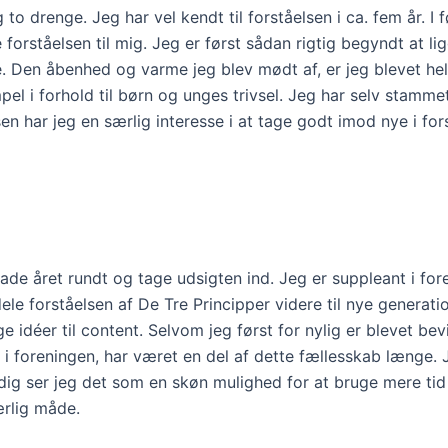
 drenge. Jeg har vel kendt til forståelsen i ca. fem år. I
rståelsen til mig. Jeg er først sådan rigtig begyndt at ligg
Den åbenhed og varme jeg blev mødt af, er jeg blevet helt 
l i forhold til børn og unges trivsel. Jeg har selv stammet 
har jeg en særlig interesse i at tage godt imod nye i forst
ade året rundt og tage udsigten ind. Jeg er suppleant i fo
le forståelsen af De Tre Principper videre til nye generati
idéer til content. Selvom jeg først for nylig er blevet bevi
 i foreningen, har været en del af dette fællesskab længe. J
tidig ser jeg det som en skøn mulighed for at bruge mere 
ærlig måde.