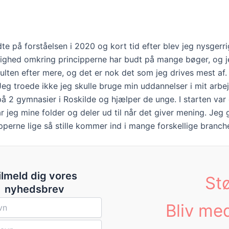
te på forståelsen i 2020 og kort tid efter blev jeg nysge
righed omkring principperne har budt på mange bøger, og jeg
 sulten efter mere, og det er nok det som jeg drives mest a
Jeg troede ikke jeg skulle bruge min uddannelser i mit arbej
å 2 gymnasier i Roskilde og hjælper de unge. I starten var
 slår jeg mine folder og deler ud til når det giver mening.
perne lige så stille kommer ind i mange forskellige branche
ilmeld dig vores
St
nyhedsbrev
Bliv me