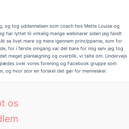
rrig, og tog uddannelsen som coach hos Mette Louise og
 har lyttet til virkelig mange webinarer siden jeg fandt
f. At se livet mere og mere igennem principperne, som for
de, for i første omgang var det bare for mig selv jeg tog
 det meget planlægning og overblik, vi talte om. Undervejs
 Jeg glædes over vores forening og Facebook gruppe som
r, og hvor stor en forskel det gør for mennesker.
øt os
dlem