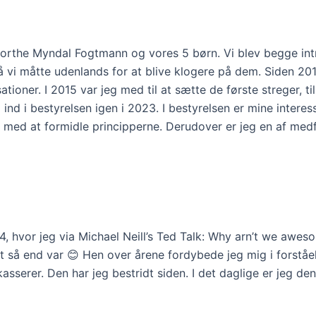
the Myndal Fogtmann og vores 5 børn. Vi blev begge introd
å vi måtte udenlands for at blive klogere på dem. Siden 20
ationer. I 2015 var jeg med til at sætte de første streger, t
g ind i bestyrelsen igen i 2023. I bestyrelsen er mine inte
ed at formidle principperne. Derudover er jeg en af medfor
14, hvor jeg via Michael Neill’s Ted Talk: Why arn’t we awe
et så end var 😊 Hen over årene fordybede jeg mig i forstå
kasserer. Den har jeg bestridt siden. I det daglige er jeg d