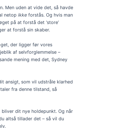
n. Men uden at vide det, så havde
al netop
ikke
forstås. Og hvis man
øget på at forstå det ‘store’
er at forstå sin skaber.
oget, der ligger før vores
øjeblik af selvforglemmelse –
n sande mening med det, Sydney
it ansigt, som vil udstråle klarhed
aler fra denne tilstand, så
m bliver dit nye holdepunkt. Og når
u altså tillader det – så vil du
lv.