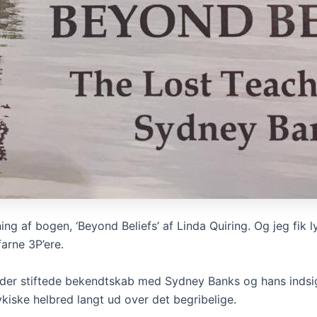
ing af bogen, ‘Beyond Beliefs’ af Linda Quiring. Og jeg fik l
arne 3P’ere.
e, der stiftede bekendtskab med Sydney Banks og hans ind
kiske helbred langt ud over det begribelige.