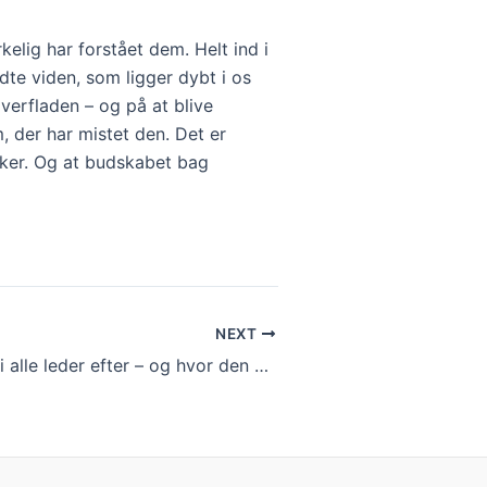
rkelig har forstået dem. ​Helt ind i
ødte viden, som ligger dybt i os
verfladen – og på at blive
, der har mistet den. Det er
sker. Og at budskabet bag
NEXT
Den ene ting vi alle leder efter – og hvor den gemmer sig