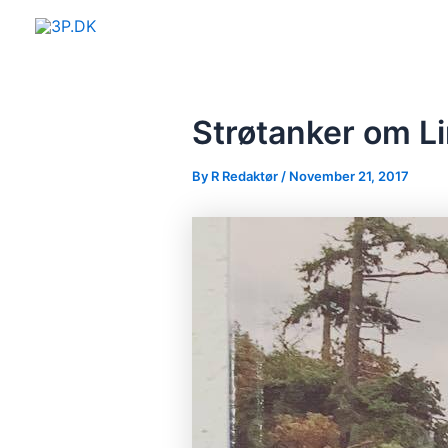
Skip
Post
to
navigation
content
Strøtanker om Li
By
R Redaktør
/
November 21, 2017