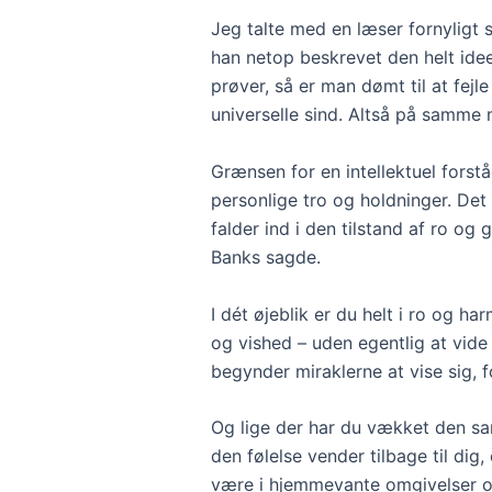
Jeg talte med en læser fornyligt
han netop beskrevet den helt id
prøver, så er man dømt til at fejle
universelle sind. Altså på samme 
Grænsen for en intellektuel forståe
personlige tro og holdninger. Det 
falder ind i den tilstand af ro og
Banks sagde.
I dét øjeblik er du helt i ro og h
og vished – uden egentlig at vide 
begynder miraklerne at vise sig, f
Og lige der har du ​vækket ​den sa
den følelse vender tilbage​ til dig
være i hjemmevante omgivelser ​og