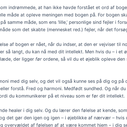
 som indrømmede, at han ikke havde forstået et ord af boge
eelle måde at opleve meningen med bogen på. For bogen sk
 på samme måde, som ens ‘lille,’ personlige sind fejler i fors
måde som det skabte (mennesket red.) fejler, når det forsøg
lse af bogen er nået, når du indser, at den er vejviser til n
er så langt, du kan nå med dit intellekt. Men hvis du – i et 
 glæde, der ligger
før
ordene, så vil du et øjeblik opleve de
armoni med dig selv, og det vil også kunne ses på dig og på d
eller forstå. Fred og harmoni. Medfødt sundhed. Og når du t
ordi du kommunikerer på et niveau som er før dit intellekt.
nde healer i dig selv. Og​ du​ lærer den følelse at kende, so
​, og det gør den igen og igen – i øjeblikke af nærvær – hvis d
 ​overvældet af følelsen af at være kommet hjem – i dig se