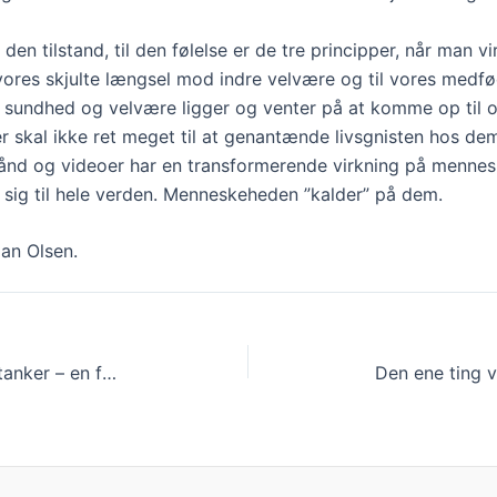
den tilstand, ​til ​den følelse er de tre principper, når man vi
il vores skjulte længsel mod indre velvære og til vores medf
e sundhed og velvære ligger og venter på at komme op til o
r skal ikke ret meget til at genantænde livsgnisten hos dem
bånd og videoer har en transformerende virkning på menne
 sig til hele verden. Menneskeheden ”kalder” på dem.
ian Olsen.
Vi oplever verden gennem vores tanker – en forandringsfortælling