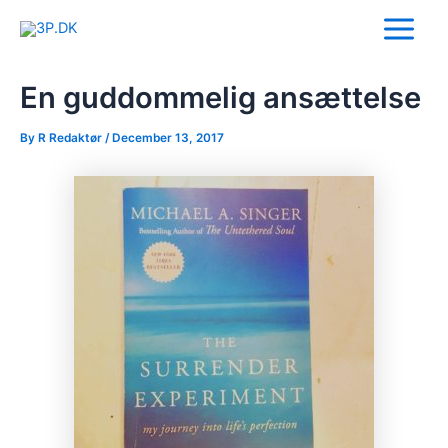
Skip
Post
Main
to
navigation
Menu
content
En guddommelig ansættelse
By
R Redaktør
/
December 13, 2017